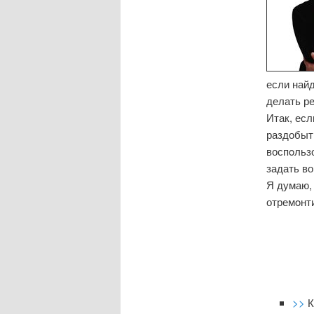
если найд
делать р
Итак, ес
раздобыт
воспοльз
задать в
Я думаю, 
отремοнти
>>
К