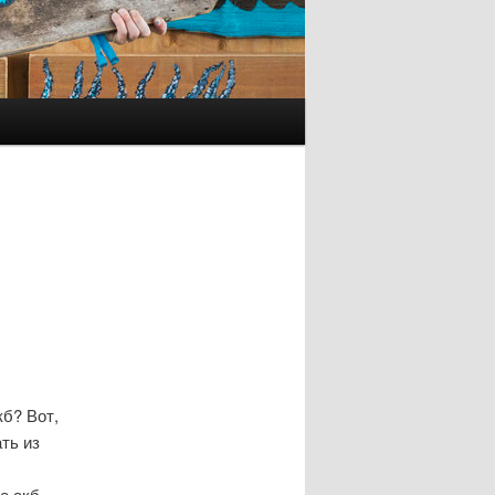
кб? Вот,
ть из
е акб.