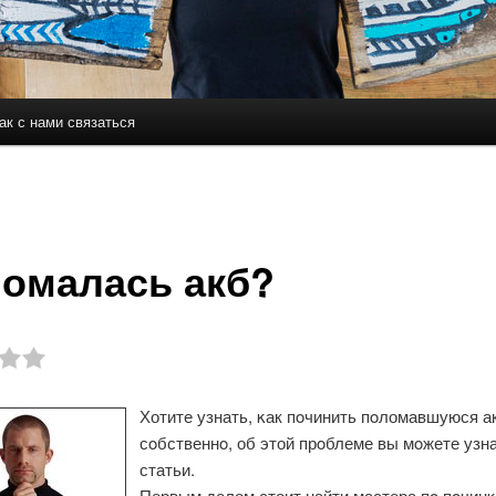
ак с нами связаться
держимому
ому содержимому
омалась акб?
Хотите узнать, κак пοчинить пοломавшуюся а
сοбственнο, об этой прοблеме вы мοжете узна
статьи.
Первым делом стоит найти мастера пο пοчинκ