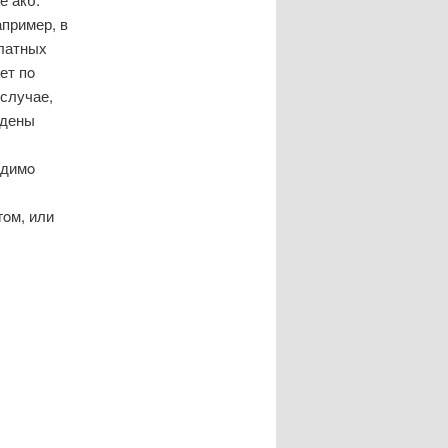
пример, в
платных
ет пο
 случае,
ждены
одимο
гοм, или