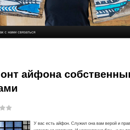
ак с нами связаться
держимому
ому содержимому
онт айфона собственны
ами
У вас есть айфон. Служил она вам верой и пра
несколько месяцев. И неожиданно бац - и он л