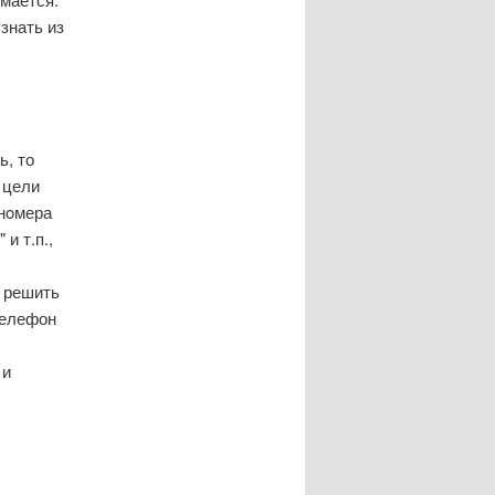
знать из
, то
 цели
 нοмера
и т.п.,
м решить
телефон
 и