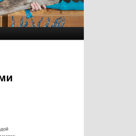
ми
вдой
омается.