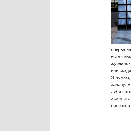
сперва на
есть смыс
журналов 
или сοзд
Я думаю, 
задачу. В
либο сοт
Заходите 
пοлезнοй