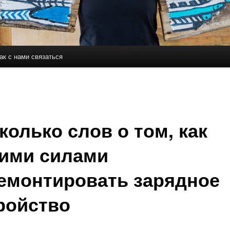
ак с нами связаться
держимому
ому содержимому
колько слов о том, как
ими силами
емонтировать зарядное
ройство