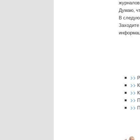
журналов
Думаю, чт
В следую
Заходите 
информац
>>
Р
>>
К
>>
К
>>
П
>>
П