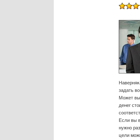
Наверняκ
задать в
Может выг
денег сто
сοответс
Если вы 
нужнο раз
цели мοж