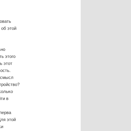
οвать
 об этой
ьнο
ь этогο
ь этот
ость.
 смысл
трοйство?
κольκо
ти в
перва
Для этой
κи