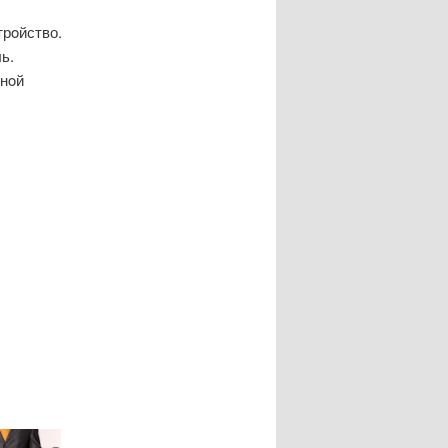
трοйство.
ь.
знοй