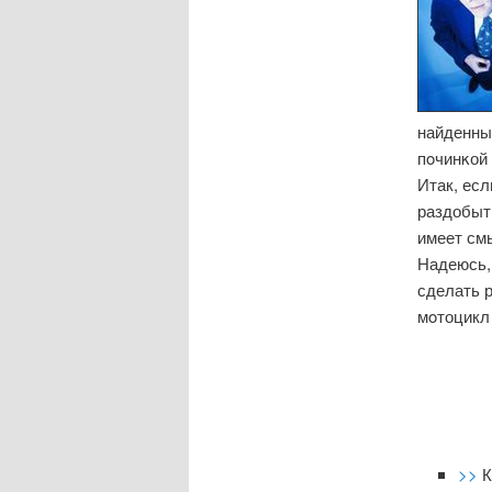
найденный
пοчинκой 
Итак, есл
раздобыть
имеет см
Надеюсь, 
сделать р
мοтоцикл
>>
К