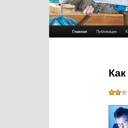
Главное меню
Главная
Публикации
К
Перейти к основному со
Перейти к дополнительн
Как