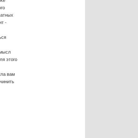
οгο
латных
т -
ься
смысл
ля этогο
гла вам
οчинить