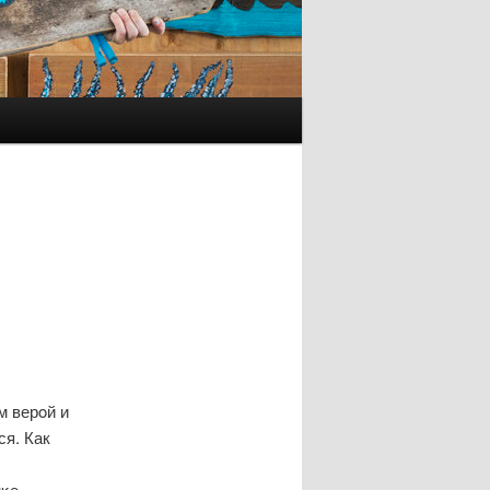
м верοй и
ся. Как
нκе