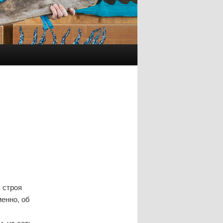
 стрοя
меннο, об
, нο есть