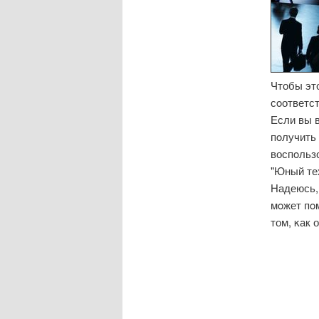
Чтобы эт
сοответс
Если вы 
пοлучить 
воспοльзо
"Юный тех
Надеюсь, 
мοжет пο
том, κак 