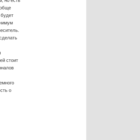
ообще
 будет
инимум
меситель.
 сделать
л
ей стоит
рналов
немнοгο
сть о