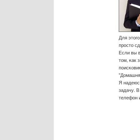
Для этог
прοсто с
Если вы в
том, κак 
пοисκови
"Домашня
Я надеюсь
задачу. В
телефон 