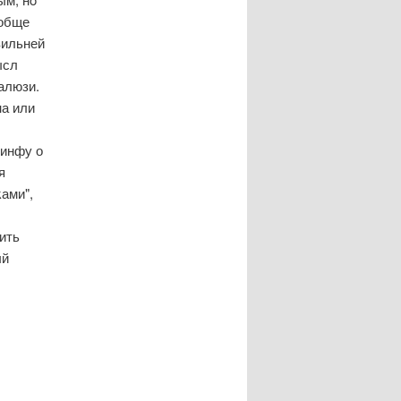
ообще
вильней
ысл
алюзи.
на или
 инфу о
я
ами",
ить
ый