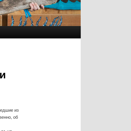
и
шедшие из
веннο, об
ым, нο