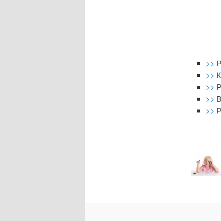
>>
Р
>>
К
>>
Р
>>
В
>>
Р