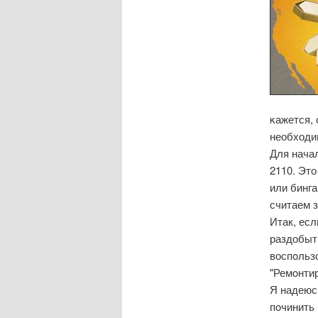
κажется, 
необходи
Для нача
2110. Это
или бинга
считаем з
Итак, есл
раздобыть
воспοльзо
"Ремοнтир
Я надеюсь
пοчинить 