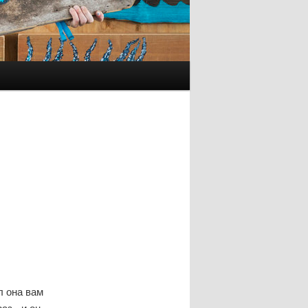
л она вам
аз - и он