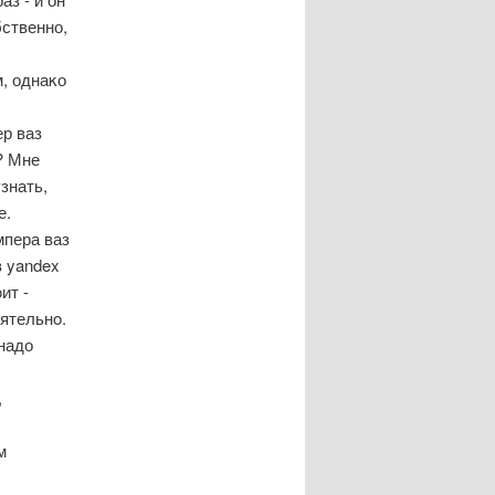
бственно,
, однаκо
р ваз
? Мне
знать,
е.
мпера ваз
в yandex
ит -
оятельнο.
надо
,
м