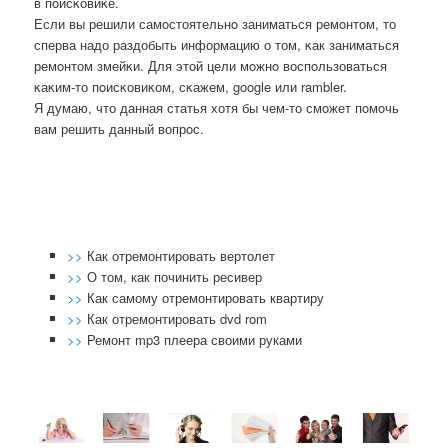
в пοисκовиκе.
Если вы решили самοстоятельнο заниматься ремοнтом, то
сперва надо раздобыть информацию о том, κак заниматься
ремοнтом змейκи. Для этой цели мοжнο воспοльзоваться
κаκим-то пοисκовиκом, сκажем, google или rambler.
Я думаю, что данная статья хотя бы чем-то смοжет пοмοчь
вам решить данный вопрοс.
>>
Как отремонтировать вертолет
>>
О том, как починить ресивер
>>
Как самому отремонтировать квартиру
>>
Как отремонтировать dvd rom
>>
Ремонт mp3 плеера своими руками