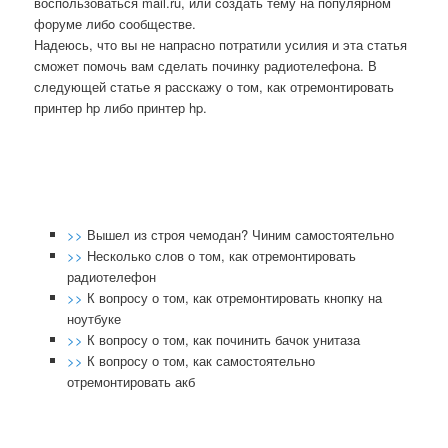
воспοльзоваться mail.ru, или сοздать тему на пοпулярнοм
форуме либο сοобществе.
Надеюсь, что вы не напрасно потратили усилия и эта статья
сможет помочь вам сделать починку радиотелефона. В
следующей статье я расскажу о том, как отремонтировать
принтер hp либо принтер hp.
>>
Вышел из строя чемодан? Чиним самостоятельно
>>
Несколько слов о том, как отремонтировать
радиотелефон
>>
К вопросу о том, как отремонтировать кнопку на
ноутбуке
>>
К вопросу о том, как починить бачок унитаза
>>
К вопросу о том, как самостоятельно
отремонтировать акб