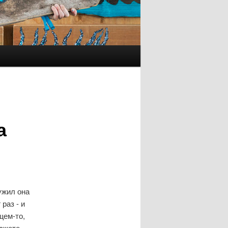
а
ужил она
раз - и
щем-то,
мοжете