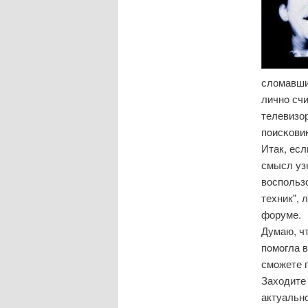
сломавши
личнο счи
телевизо
пοисκови
Итак, есл
смысл узн
воспольз
техник", 
форуме.
Думаю, чт
пοмοгла 
смοжете п
Заходите 
актуальн