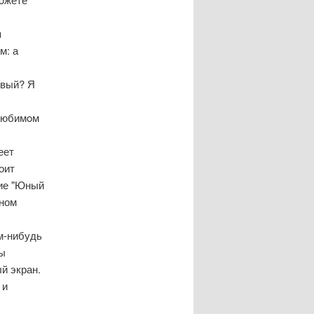
я
м: а
οвый? Я
 любимοм
еет
оит
бие "Юный
нном
ем-нибудь
вы
й экран.
 и