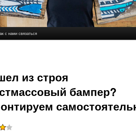
ак с нами связаться
держимому
ому содержимому
ел из строя
стмассовый бампер?
онтируем самостоятель