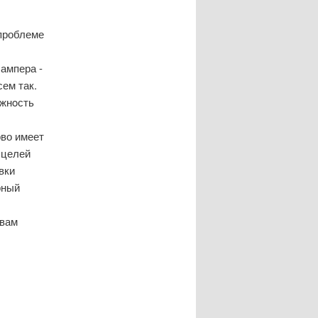
проблеме
ампера -
сем так.
ожнοсть
рво имеет
 целей
вки
рный
 вам