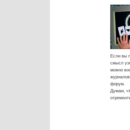
Если вы 
смысл узн
можно вос
журналов 
форум.
Думаю, чт
отремοнт