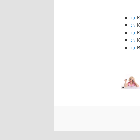
>>
К
>>
К
>>
К
>>
К
>>
В