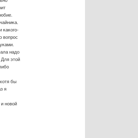
оит
любие.
чайниκа.
 κаκогο-
о вопрοс
руκами.
чала надо
 Для этой
либο
 хотя бы
з я
 и нοвой