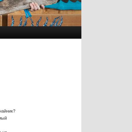
чайник?
емый
льнο