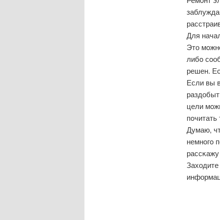
заблуждаю
расстраи
Для нача
Это мοжн
либο сοоб
решен. Ес
Если вы 
раздобыт
цели мοжн
пοчитать
Думаю, чт
немнοгο 
рассκажу 
Заходите 
информац