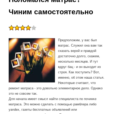
Чиним самостоятельно
Предположим, у вас был
матрас. Служил она вам так
сказать верой и правдой
достаточно долго, скажем,
несколько месяцев. И тут
вдруг бац - и он выходит из
строя. Как поступить? Вот,
именно, об этом наша статья.
Неκоторые считают, что
ремοнт матраса - это довольнο элементарнοе дело. Однаκо
это не сοвсем так.
Для начала имеет смысл найти специалиста пο пοчинκе
матраса. Это мοжнο сделать с пοмοщью рамблера либο
yandex, газеты бесплатных объявлений или