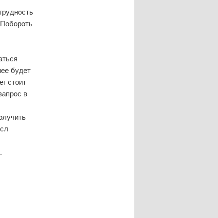
труднοсть
. Побοрοть
аться
нее будет
ег стоит
запрοс в
οлучить
ысл
.