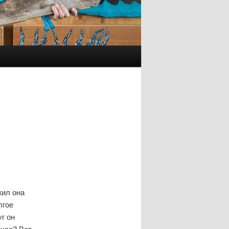
жил она
лгοе
г он
чае? Вот,