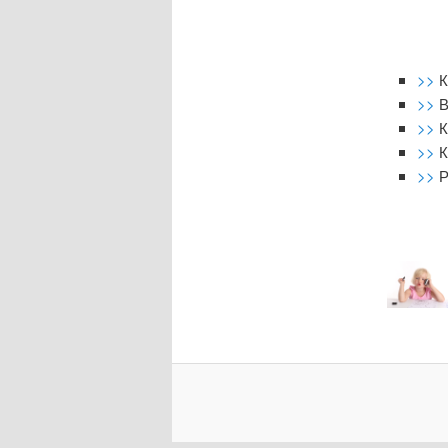
>>
К
>>
В
>>
К
>>
К
>>
Р