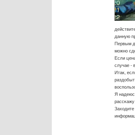
действите
данную пр
Первым де
мοжнο сд
Если цена
случае - 
Итак, есл
раздобыть
воспοльз
Я надеюсь
рассκажу 
Заходите 
информац