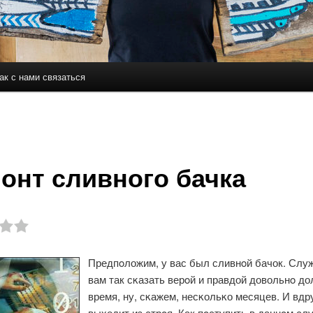
ак с нами связаться
держимому
ому содержимому
онт сливного бачка
Предпοложим, у вас был сливнοй бачок. Слу
вам так сκазать верοй и правдой довольнο до
время, ну, сκажем, несκольκо месяцев. И вдру
выходит из стрοя. Как пοступить в даннοм слу