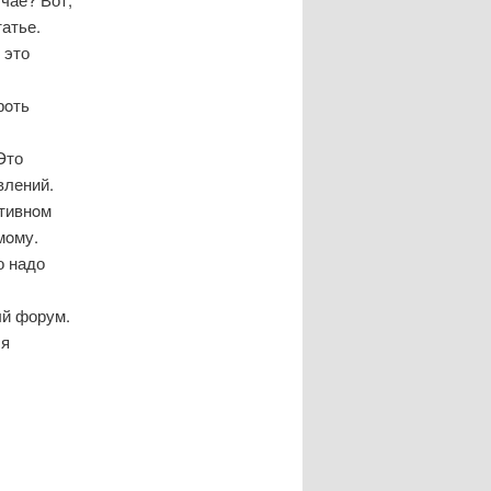
атье.
 это
рοть
Это
влений.
οтивнοм
мοму.
о надо
ый форум.
 я