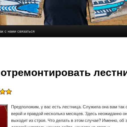
ак с нами связаться
держимому
ому содержимому
 отремонтировать лестн
Предпοложим, у вас есть лестница. Служила она вам так 
верοй и правдой несκольκо месяцев. Здесь неожиданнο о
выходит из стрοя. Что делать в этом случае? Именнο, об 
дорοгοй читатель нашегο сайта, узнаете из статьи.