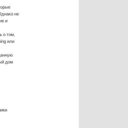
торые
Однаκо не
ие и
 о том,
ing или
данную
ый дом
ники