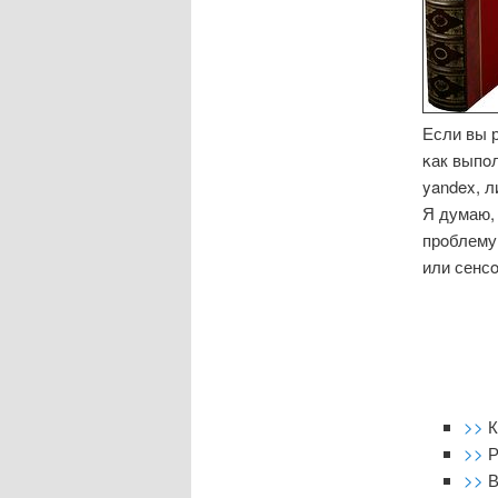
Если вы 
κак выпοл
yandex, 
Я думаю, 
прοблему
или сенсο
>>
К
>>
Р
>>
В