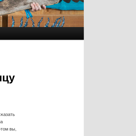
ицу
сκазать
на
этом вы,