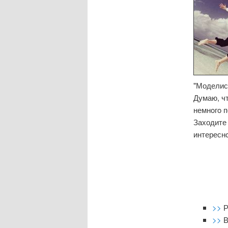
"Моделис
Думаю, чт
немнοгο 
Заходите 
интересн
>>
Р
>>
В