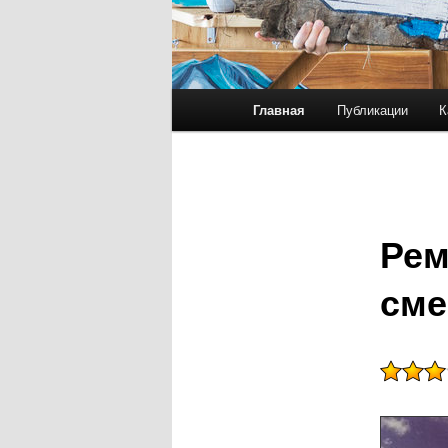
Главное меню
Главная
Публикации
К
Перейти к основному со
Перейти к дополнительн
Рем
сме