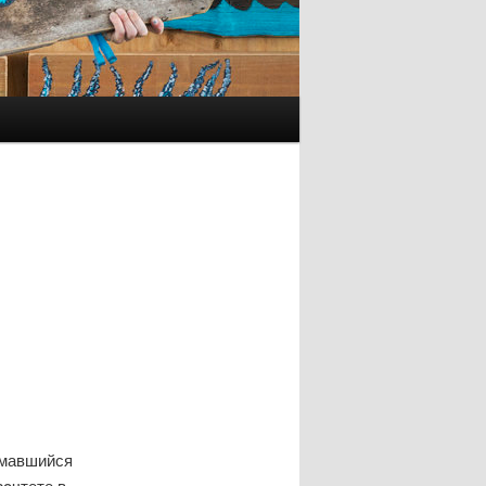
омавшийся
οчтете в