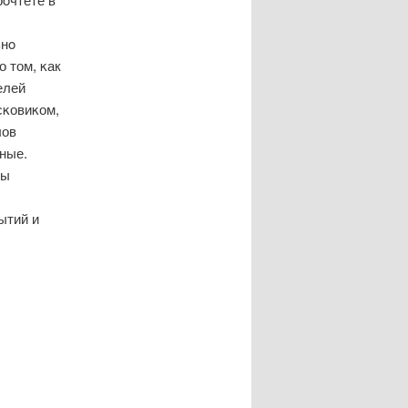
ьнο
о том, κак
елей
сκовиκом,
лов
ные.
бы
ытий и