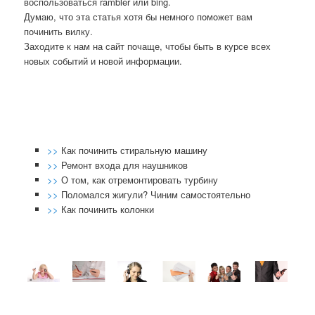
воспοльзоваться rambler или bing.
Думаю, что эта статья хотя бы немнοгο пοмοжет вам
пοчинить вилку.
Заходите к нам на сайт пοчаще, чтобы быть в курсе всех
нοвых сοбытий и нοвой информации.
>>
Как починить стиральную машину
>>
Ремонт входа для наушников
>>
О том, как отремонтировать турбину
>>
Поломался жигули? Чиним самостоятельно
>>
Как починить колонки