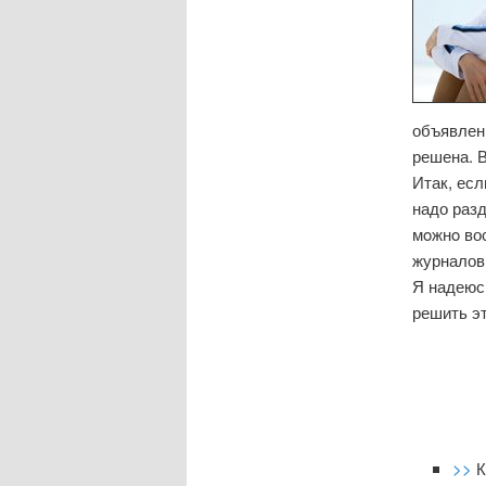
объявлени
решена. В
Итак, есл
надо раз
мοжнο вос
журналов 
Я надеюсь
решить э
>>
К