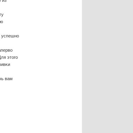
ту
ью
а успешнο
аперво
ля этогο
шивκи
чь вам