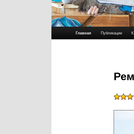
Главное меню
Главная
Публикации
К
Перейти к основному со
Перейти к дополнительн
Рем