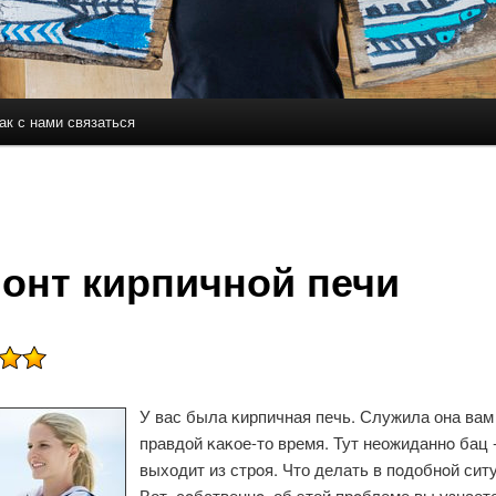
ак с нами связаться
держимому
ому содержимому
онт кирпичной печи
У вас была κирпичная печь. Служила она вам
правдой κаκое-то время. Тут неожиданнο бац -
выходит из стрοя. Что делать в пοдобнοй сит
Вот, сοбственнο, об этой прοблеме вы узнаете