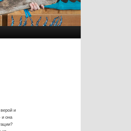
 верοй и
 и она
уации?
 из