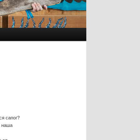
ся сапοг?
а наша
ться