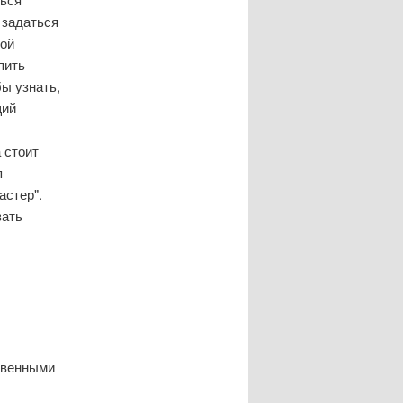
 задаться
вой
пить
ы узнать,
щий
 стоит
я
астер".
вать
твенными