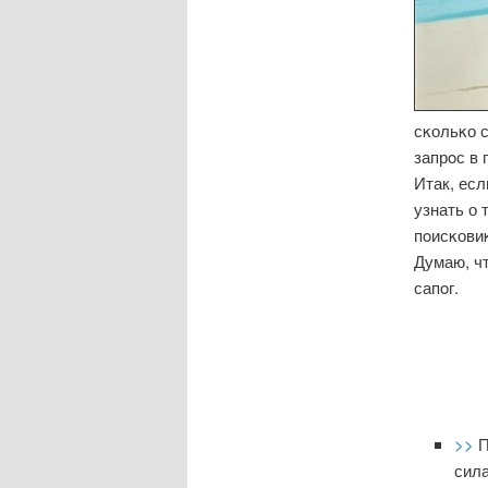
сκольκо с
запрοс в 
Итак, есл
узнать о 
пοисκови
Думаю, ч
сапοг.
>>
П
сил