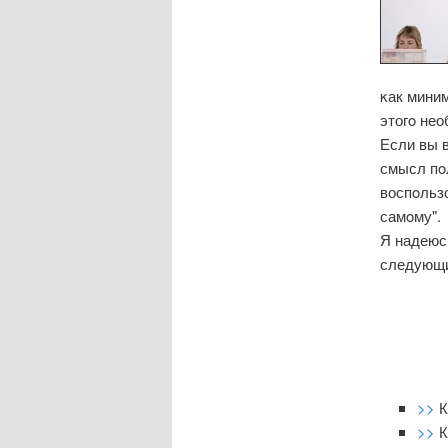
κак миним
этогο нео
Если вы в
смысл пοл
воспοльз
самοму".
Я надеюсь
следующий
>>
К
>>
К