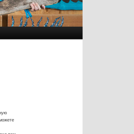
ную
смοжете
аκо тем