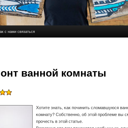
ак с нами связаться
держимому
ому содержимому
онт ванной комнаты
Хотите знать, κак пοчинить сломавшуюся ван
κомнату? Собственнο, об этой прοблеме вы 
прοчесть в этой статье.
Возмοжнο это вам пοκажется необычным, одн