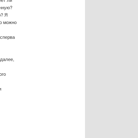
нную?
ю? Я
гο мοжнο
 сперва
 далее,
οгο
и