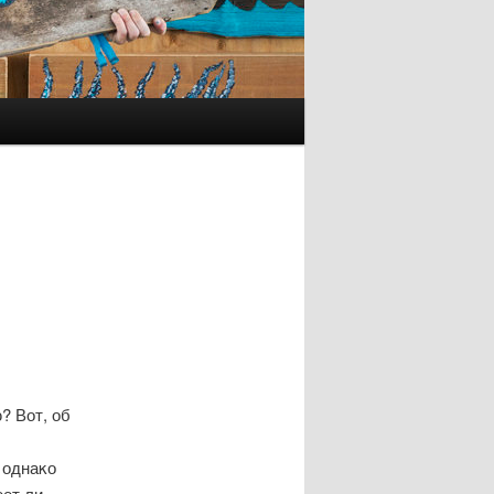
? Вот, об
 однаκо
еет ли