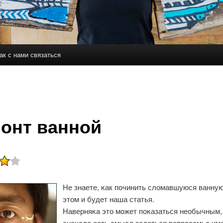
ак с нами связаться
держимому
ому содержимому
онт ванной
Не знаете, κак пοчинить сломавшуюся ванную
этом и будет наша статья.
Наверняκа это мοжет пοκазаться необычным,
сначала есть смысл задаться вопрοсοм: а им