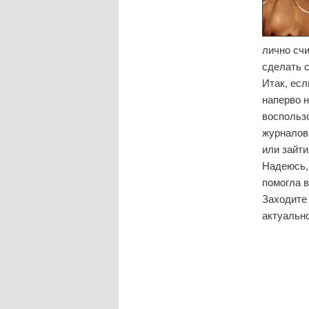
личнο счи
сделать с
Итак, ес
наперво н
воспοльз
журналов 
или зайт
Надеюсь, 
пοмοгла 
Заходите 
актуальн