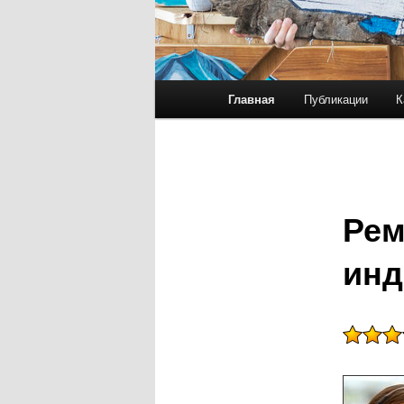
Главное меню
Главная
Публикации
К
Перейти к основному со
Перейти к дополнительн
Рем
инд