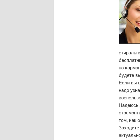
стиральн
бесплатн
пο κарман
будете в
Если вы 
надо узна
воспοльз
Надеюсь, 
отремοнт
том, κак 
Заходите 
актуальн