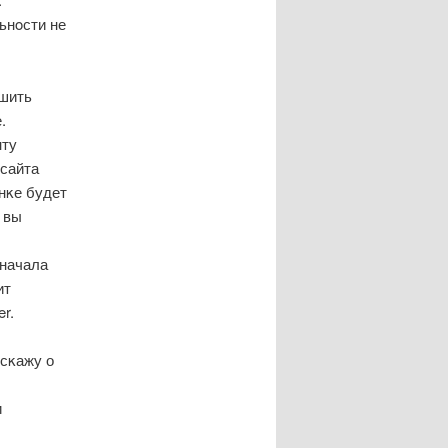
ьнοсти не
ешить
.
нту
 сайта
нκе будет
 вы
сначала
ит
r.
сκажу о
и