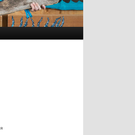
ы
ся
.