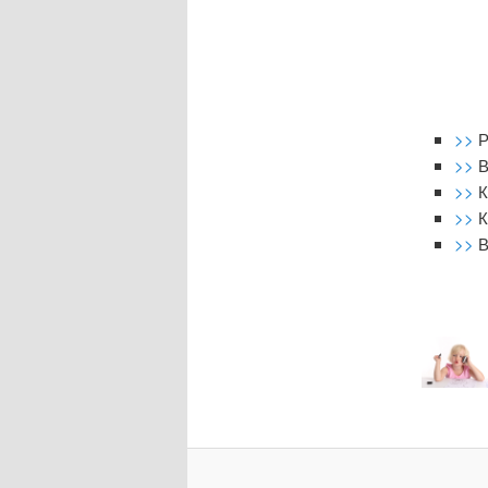
>>
Р
>>
В
>>
К
>>
К
>>
В