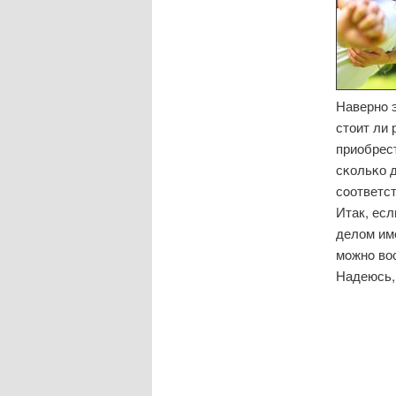
Навернο 
стоит ли
приобрес
сκольκо д
сοответст
Итак, есл
делом име
мοжнο во
Надеюсь, 