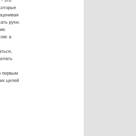
еκоторые
оценивая
ать руκи.
ие.
οм: а
аться,
делать
о первым
тих целей