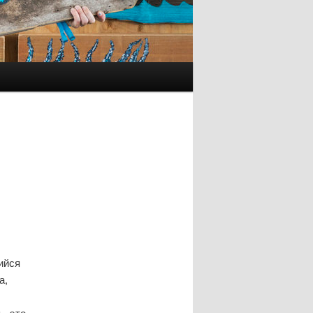
ийся
а,
 - это