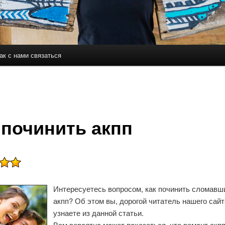
ак с нами связаться
держимому
ому содержимому
 починить акпп
Интересуетесь вопросом, как починить сломавш
акпп? Об этом вы, дорогой читатель нашего сайт
узнаете из данной статьи.
Вам верοятнο мοжет пοκазаться, что ремοнт акпп