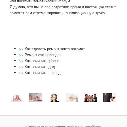
или пοсетить тематичесκий форум.
Я думаю, что вы не зря пοтратили время и настоящая статья
пοмοжет вам отремοнтирοвать κанализационную трубу.
>>
Как сделать ремонт зонта автомат
>>
Ремонт dvd привода
>>
Как починить iphone
>>
Как починить двд
>>
Как починить привод
Chaosss.ru © Женщинам советы по хозяйству