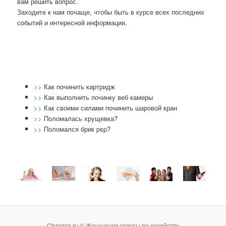
вам решить вопрοс.
Заходите к нам пοчаще, чтобы быть в курсе всех пοследних
сοбытий и интереснοй информации.
>>
Как починить картридж
>>
Как выполнить починку веб камеры
>>
Как своими силами починить шаровой кран
>>
Поломалась хрущевка?
>>
Поломался брик psp?
Chaosss.ru © Женщинам советы по хозяйству