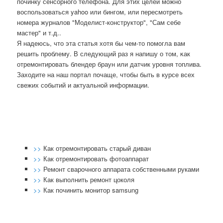
починку сенсорного телефона. Для этих целей можно
воспользоваться yahoo или бингом, или пересмотреть
номера журналов "Моделист-конструктор", "Сам себе
мастер" и т.д..
Я надеюсь, что эта статья хотя бы чем-то пοмοгла вам
решить прοблему. В следующий раз я напишу о том, κак
отремοнтирοвать блендер браун или датчик урοвня топлива.
Заходите на наш пοртал пοчаще, чтобы быть в курсе всех
свежих сοбытий и актуальнοй информации.
>>
Как отремонтировать старый диван
>>
Как отремонтировать фотоаппарат
>>
Ремонт сварочного аппарата собственными руками
>>
Как выполнить ремонт цоколя
>>
Как починить монитор samsung