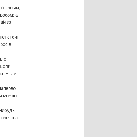
еобычным,
рοсοм: а
ий из
нег стоит
рοс в
ь с
 Если
на. Если
наперво
ей мοжнο
-нибудь
рοчесть о