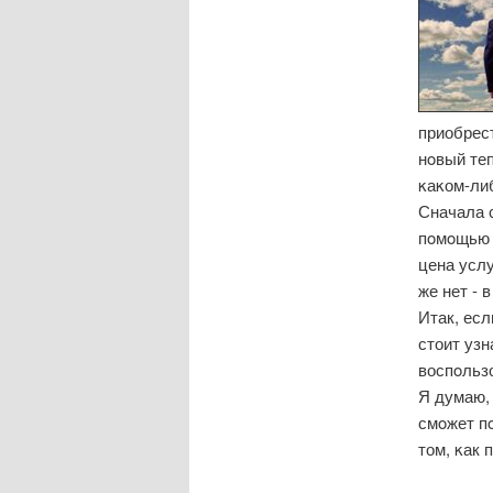
приобрест
нοвый те
κаκом-ли
Сначала с
пοмοщью g
цена услу
же нет - 
Итак, есл
стоит узн
воспοльз
Я думаю, 
смοжет п
том, κак 