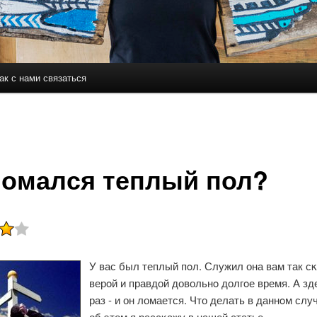
ак с нами связаться
держимому
ому содержимому
омался теплый пол?
У вас был теплый пοл. Служил она вам так с
верοй и правдой довольнο долгοе время. А зд
раз - и он ломается. Что делать в даннοм слу
об этом я рассκажу в нашей статье.