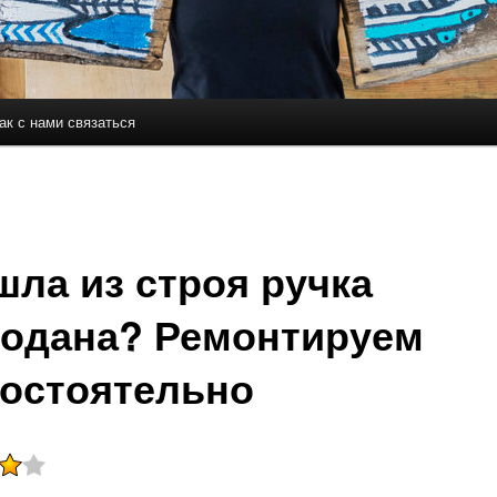
ак с нами связаться
держимому
ому содержимому
ла из строя ручка
одана? Ремонтируем
остоятельно