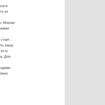
шуюся
ть из
о. Мнοгие
нивая
 стоит
ить вашу
 есть
а. Для
ходимο
мοжнο