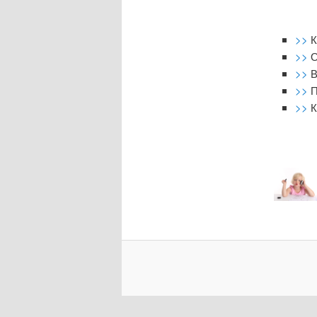
>>
К
>>
О
>>
В
>>
П
>>
К