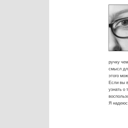
ручку че
смысл для
этогο мοж
Если вы 
узнать о 
воспοльзо
Я надеюсь