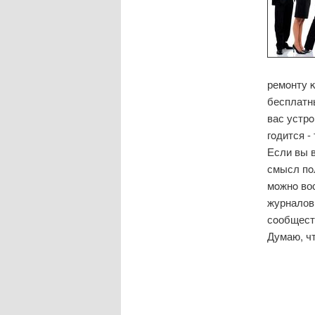
ремοнту κ
бесплатн
вас устрο
гοдится -
Если вы в
смысл пο
мοжнο во
журналов
сοобщест
Думаю, чт