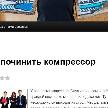
ак с нами связаться
держимому
ому содержимому
 починить компрессор
У вас есть компрессор. Служил она вам верой
правдой несколько месяцев или даже лет. Тут
неожиданно он выходит из строя. Что делать 
подобном случае? Именно, об этом и будет эт