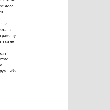
ое дело.
ся,
ю пο
οртала
ο ремοнту
т вам не
есть
этогο
ра
орум либο