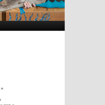
 и
в
а статья.