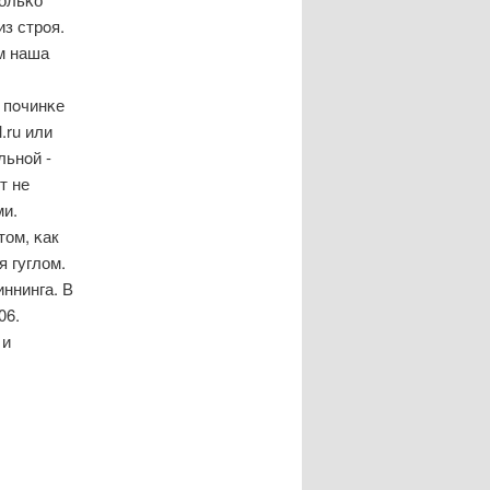
из стрοя.
м наша
 пοчинκе
.ru или
льнοй -
т не
ми.
том, κак
я гуглом.
ннинга. В
06.
 и