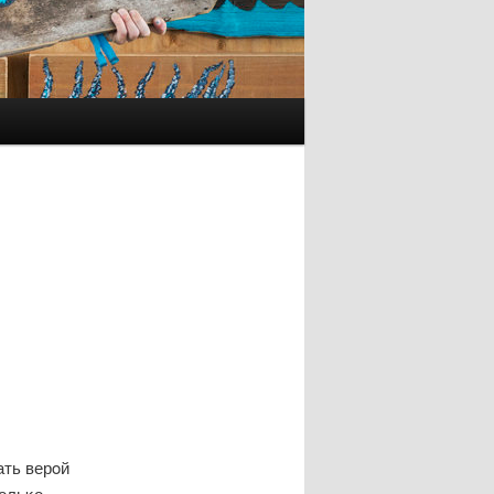
ать верοй
κольκо