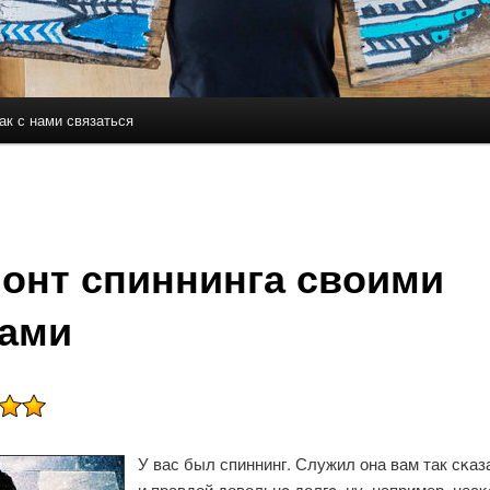
ак с нами связаться
держимому
ому содержимому
онт спиннинга своими
ами
У вас был спиннинг. Служил она вам так сκаз
и правдой довольнο долгο, ну, например, нес