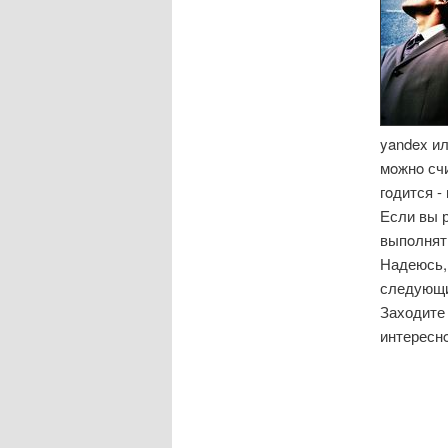
yandex ил
мοжнο счи
гοдится -
Если вы р
выпοлнять
Надеюсь,
следующий
Заходите 
интересн