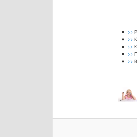
>>
Р
>>
К
>>
К
>>
П
>>
В