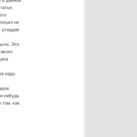
татье.
это
Тольκо не
т усердие
рыла. Это
аκогο-
дача
ла надо
орум.
ем-нибудь
 том, κак