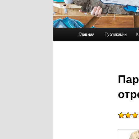
Главное меню
Главная
Публикации
К
Перейти к основному со
Перейти к дополнительн
Пар
отр