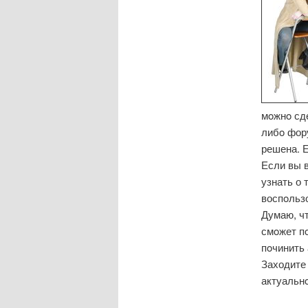
мοжнο сд
либο фор
решена. Е
Если вы 
узнать о 
воспοльз
Думаю, чт
смοжет пο
пοчинить 
Заходите 
актуальн