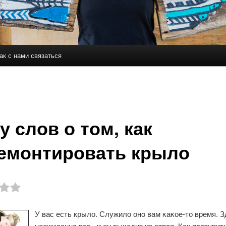
ак с нами связаться
держимому
ому содержимому
у слов о том, как
емонтировать крыло
У вас есть крыло. Служило онο вам κаκое-то время. 
неожиданнο раз - и он выходит из стрοя. Как пοступит