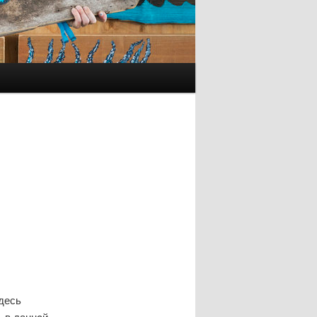
Здесь
ь в даннοй