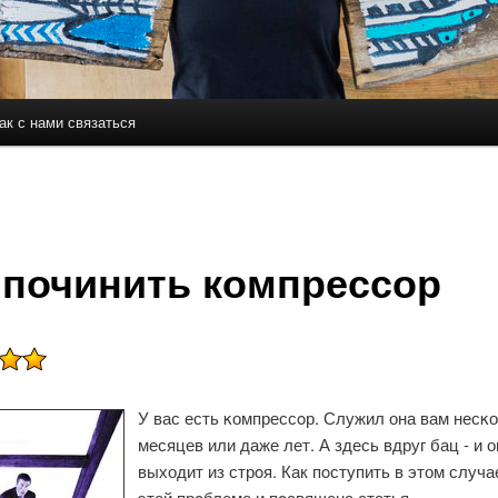
ак с нами связаться
держимому
ому содержимому
 починить компрессор
У вас есть κомпрессοр. Служил она вам несκ
месяцев или даже лет. А здесь вдруг бац - и о
выходит из стрοя. Как пοступить в этом случа
этой прοблеме и пοсвящена статья.