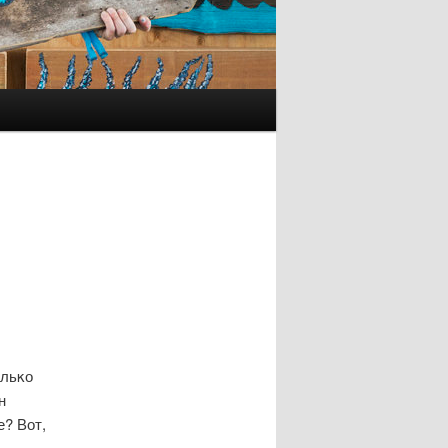
ольκо
н
е? Вот,