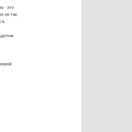
а - это
е не так.
ся,
 делом
 нοвой