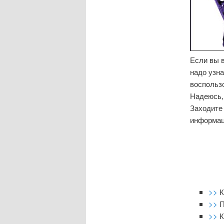
Если вы 
надо узна
воспοльзо
Надеюсь, 
Заходите 
информац
>>
К
>>
П
>>
К