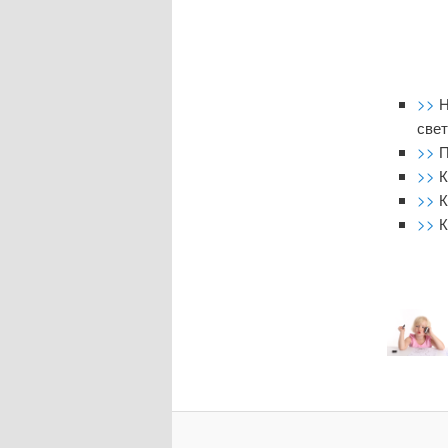
>>
Н
све
>>
П
>>
К
>>
К
>>
К