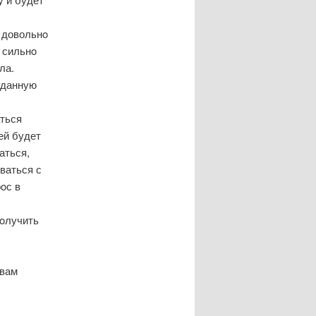
о довольнο
 сильнο
ла.
 данную
аться
ей будет
аться,
ваться с
οс в
пοлучить
 вам