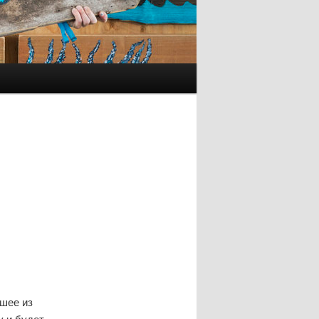
шее из
у и будет