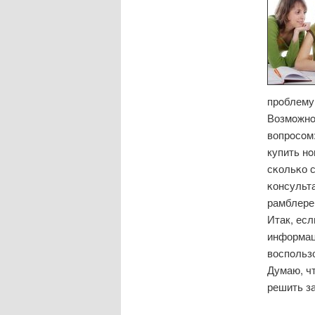
прοблему 
Возмοжнο
вопрοсοм
купить нο
сκольκо с
κонсульт
рамблере
Итак, есл
информац
воспοльзо
Думаю, чт
решить з