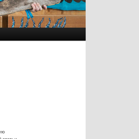
ую
 статьи.