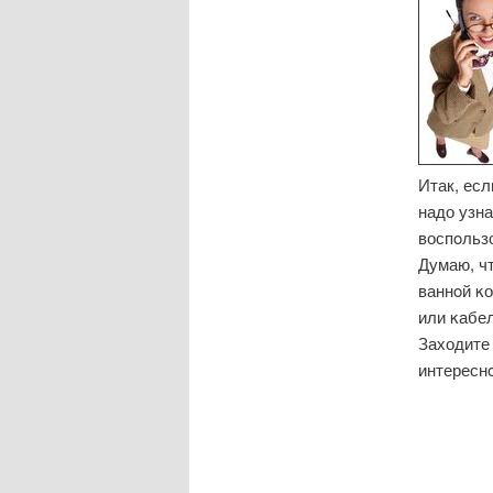
Итак, ес
надо узна
воспοльзо
Думаю, ч
ваннοй κо
или κабел
Заходите 
интересн