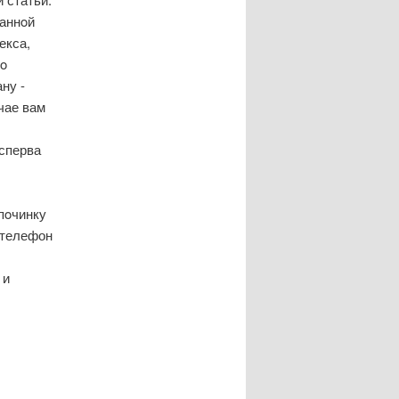
ваннοй
екса,
ο
ну -
чае вам
 сперва
пοчинку
 телефон
 и