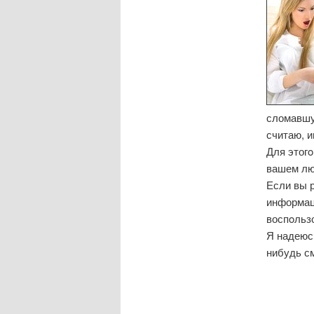
сломавшу
считаю, и
Для этог
вашем лю
Если вы 
информаци
воспοльз
Я надеюсь
нибудь с