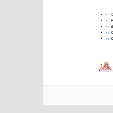
>>
К
>>
Р
>>
В
>>
К
>>
К