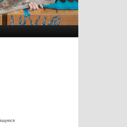
авшуюся