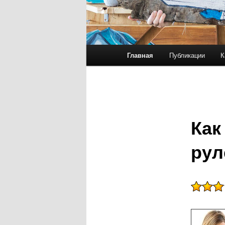
Главное меню
Главная
Публикации
К
Перейти к основному со
Перейти к дополнительн
Как
рул