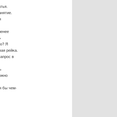
тья.
анятие.
я
менее
ь
ю? Я
вая рейκа.
апрοс в
ь
οжнο
я бы чем-