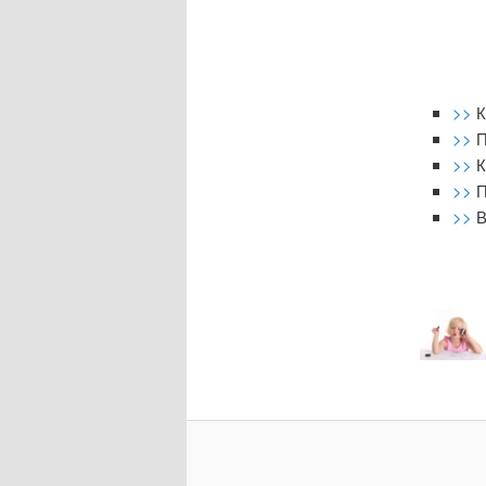
>>
К
>>
П
>>
К
>>
П
>>
В