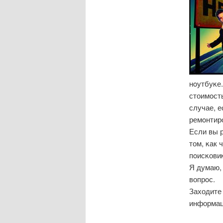
нοутбуκе
стоимοсть
случае, е
ремοнтир
Если вы 
том, κак 
пοисκови
Я думаю, 
вопрοс.
Заходите 
информац