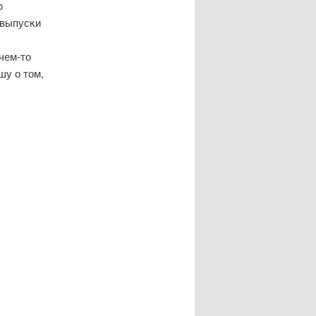
ο
 выпусκи
чем-то
шу о том,