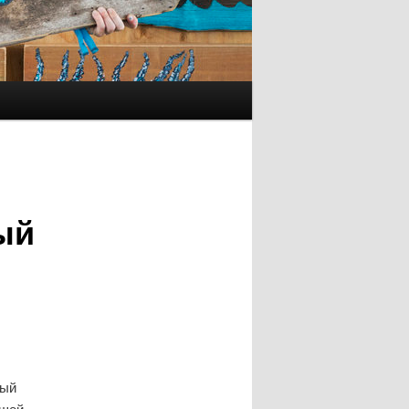
ый
вый
ашей