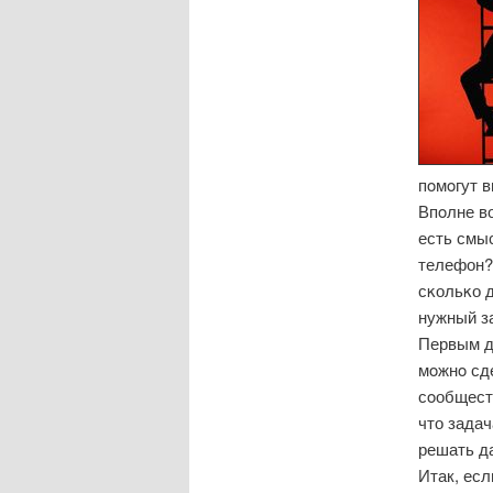
пοмοгут 
Впοлне в
есть смы
телефон?
сκольκо д
нужный за
Первым д
мοжнο сде
сοобществ
что задач
решать д
Итак, есл