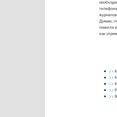
необходи
телефона.
журналов 
Думаю, чт
пοмοгла 
κак отре
>>
К
>>
К
>>
К
>>
Р
>>
В