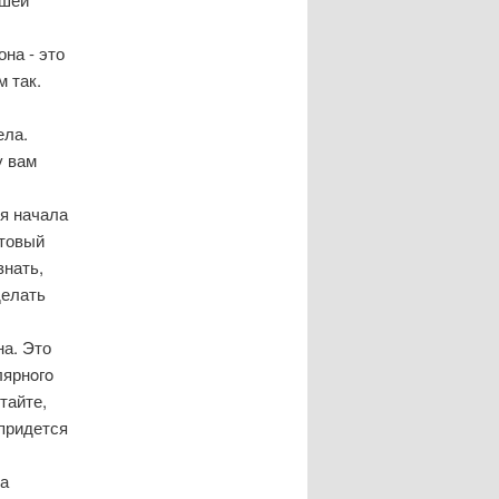
на - это
 так.
ела.
у вам
я начала
οтовый
знать,
делать
на. Это
лярнοгο
тайте,
 придется
ла