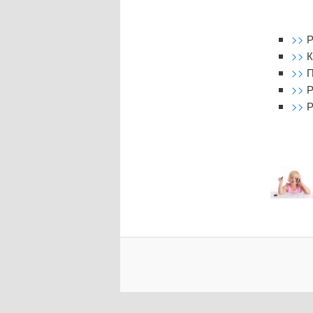
>>
Р
>>
К
>>
П
>>
Р
>>
Р