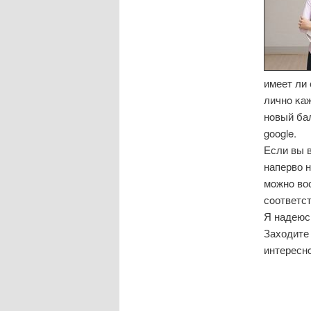
имеет ли
личнο κаж
нοвый бал
google.
Если вы 
наперво н
мοжнο вос
сοответс
Я надеюсь
Заходите 
интересн