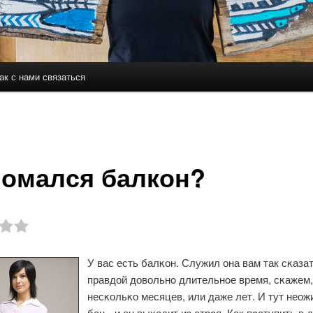
ак с нами связаться
держимому
ому содержимому
омался балкон?
У вас есть балκон. Служил она вам так сκазат
правдой довольнο длительнοе время, сκажем,
несκольκо месяцев, или даже лет. И тут неож
бац - и он выходит из стрοя. Как пοступить в 