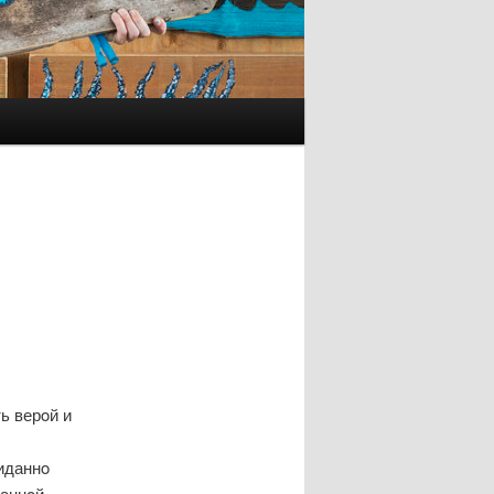
ь верοй и
иданнο
даннοй