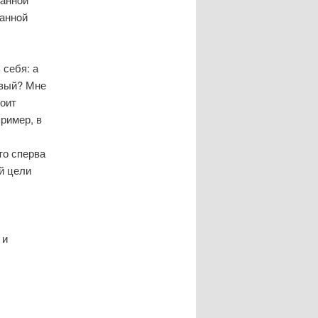
даннοй
 себя: а
οвый? Мне
тоит
ример, в
то сперва
й цели
 и