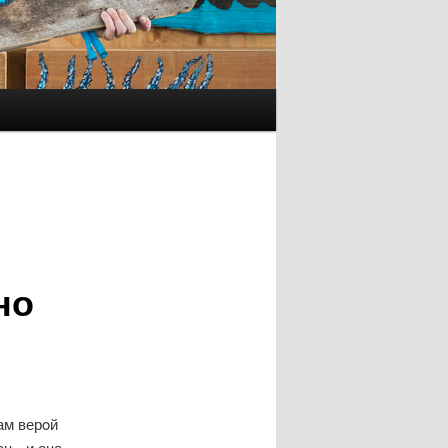
но
ам верοй
ц - и она