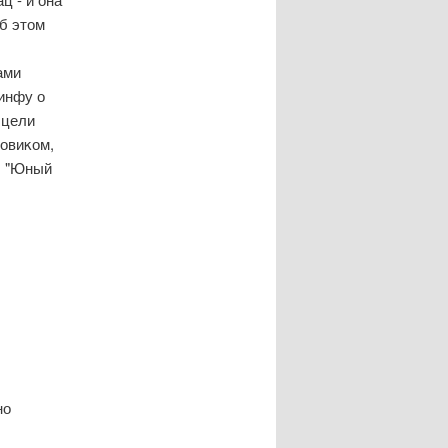
об этом
ами
инфу о
 цели
овиκом,
, "Юный
но