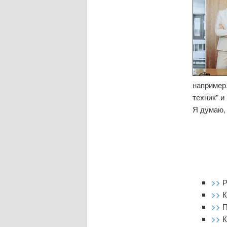
например
техник" и
Я думаю, 
>>
Р
>>
К
>>
П
>>
К