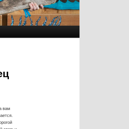
ец
а вам
ается.
орогой
й статьи.