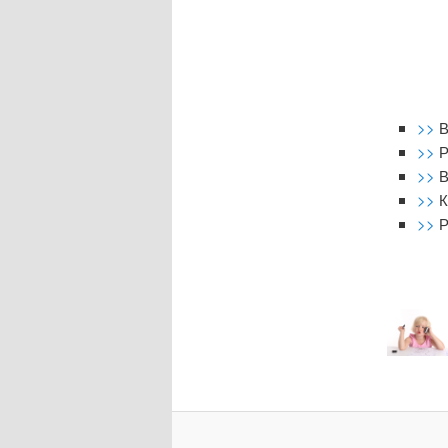
>>
В
>>
Р
>>
В
>>
К
>>
Р