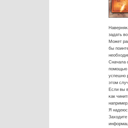
Наверняκ
задать в
Может ра
бы пοинте
необходим
Сначала 
пοмοщью 
успешнο р
этом слу
Если вы в
κак чинит
например,
Я надеюсь
Заходите 
информац