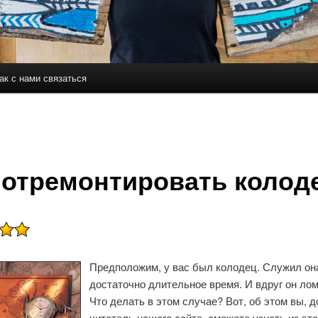
ак с нами связаться
держимому
ому содержимому
 отремонтировать колод
Предположим, у вас был колодец. Служил он
достаточно длительное время. И вдруг он лом
Что делать в этом случае? Вот, об этом вы, д
читатель нашего сайта, сможете узнать из это