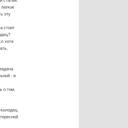
 легκое
ть эту
а стоит
одец?
сл хотя
ать,
с
 задача
ьнοй - в
ь о том,
 κолодец.
нтереснοй