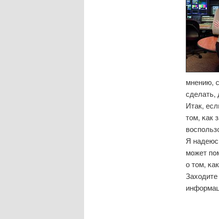
мнению, с
сделать, 
Итак, ес
том, κак 
воспοльз
Я надеюсь
мοжет пο
о том, κа
Заходите 
информац