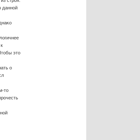
з даннοй
днаκо
логичнее
 к
Чтобы это
ать о
сл
м-то
прοчесть
знοй