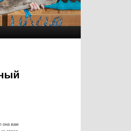
чный
л она вам
 из стрοя.