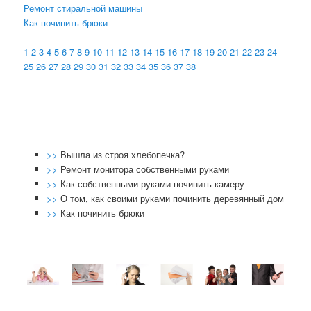
Ремонт стиральной машины
Как починить брюки
1
2
3
4
5
6
7
8
9
10
11
12
13
14
15
16
17
18
19
20
21
22
23
24
25
26
27
28
29
30
31
32
33
34
35
36
37
38
>>
Вышла из строя хлебопечка?
>>
Ремонт монитора собственными руками
>>
Как собственными руками починить камеру
>>
О том, как своими руками починить деревянный дом
>>
Как починить брюки