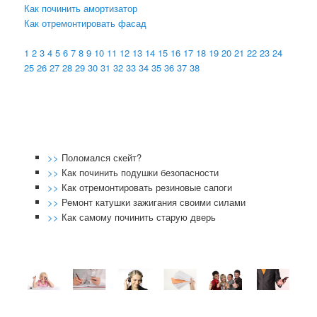
Как починить амортизатор
Как отремонтировать фасад
1
2
3
4
5
6
7
8
9
10
11
12
13
14
15
16
17
18
19
20
21
22
23
24
25
26
27
28
29
30
31
32
33
34
35
36
37
38
>>
Поломался скейт?
>>
Как починить подушки безопасности
>>
Как отремонтировать резиновые сапоги
>>
Ремонт катушки зажигания своими силами
>>
Как самому починить старую дверь