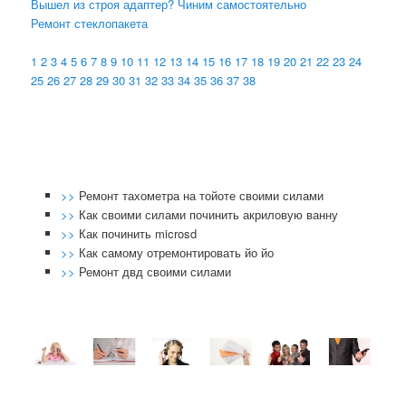
Вышел из строя адаптер? Чиним самостоятельно
Ремонт стеклопакета
1
2
3
4
5
6
7
8
9
10
11
12
13
14
15
16
17
18
19
20
21
22
23
24
25
26
27
28
29
30
31
32
33
34
35
36
37
38
>>
Ремонт тахометра на тойоте своими силами
>>
Как своими силами починить акриловую ванну
>>
Как починить microsd
>>
Как самому отремонтировать йо йо
>>
Ремонт двд своими силами