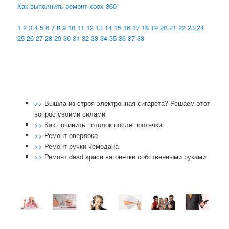
Как выполнить ремонт xbox 360
1
2
3
4
5
6
7
8
9
10
11
12
13
14
15
16
17
18
19
20
21
22
23
24
25
26
27
28
29
30
31
32
33
34
35
36
37
38
>>
Вышла из строя электронная сигарета? Решаем этот
вопрос своими силами
>>
Как починить потолок после протечки
>>
Ремонт оверлока
>>
Ремонт ручки чемодана
>>
Ремонт dead space вагонетки собственными руками