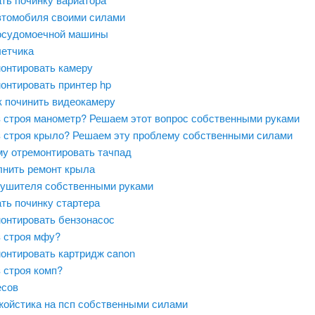
втомобиля своими силами
осудомоечной машины
четчика
монтировать камеру
онтировать принтер hp
к починить видеокамеру
 строя манометр? Решаем этот вопрос собственными руками
 строя крыло? Решаем эту проблему собственными силами
му отремонтировать тачпад
лнить ремонт крыла
лушителя собственными руками
ть починку стартера
монтировать бензонасос
 строя мфу?
монтировать картридж canon
 строя комп?
есов
жойстика на псп собственными силами