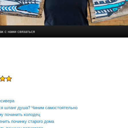
ак с нами связаться
держимому
ому содержимому
есивера
я шланг душа? Чиним самостоятельно
му починить колодец
нить починку старого дома
ть починку вариатора