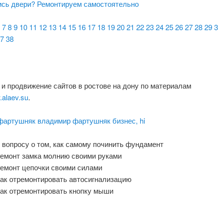
сь двери? Ремонтируем самостоятельно
7
8
9
10
11
12
13
14
15
16
17
18
19
20
21
22
23
24
25
26
27
28
29
3
7
38
и продвижение сайтов в ростове на дону по материалам
.alaev.su
.
фартушняк владимир фартушняк бизнес, hi
 вопросу о том, как самому починить фундамент
емонт замка молнию своими руками
емонт цепочки своими силами
ак отремонтировать автосигнализацию
ак отремонтировать кнопку мыши