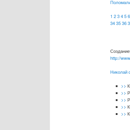
Поломали
1
2
3
4
5
6
34
35
36
3
Создание 
http://www
Николай 
>>
К
>>
Р
>>
Р
>>
К
>>
К