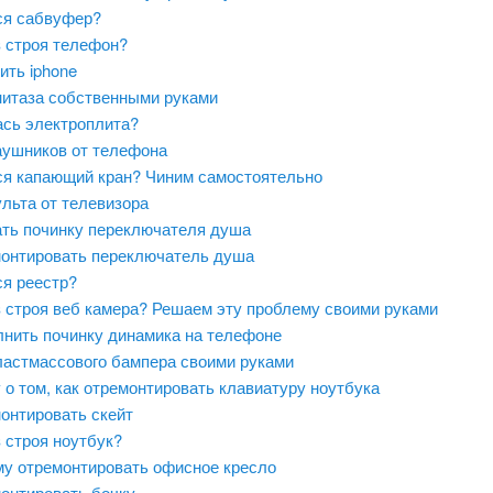
я сабвуфер?
 строя телефон?
ить iphone
нитаза собственными руками
сь электроплита?
аушников от телефона
я капающий кран? Чиним самостоятельно
льта от телевизора
ать починку переключателя душа
монтировать переключатель душа
я реестр?
 строя веб камера? Решаем эту проблему своими руками
лнить починку динамика на телефоне
ластмассового бампера своими руками
 о том, как отремонтировать клавиатуру ноутбука
онтировать скейт
 строя ноутбук?
му отремонтировать офисное кресло
монтировать бочку