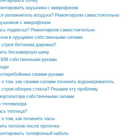
монтировать наушники с микрофоном
я увлажнитель воздуха? Ремонтируем самостоятельно
аушников с микрофоном
сь подвеска? Ремонтируем самостоятельно
ухни в хрущевке собственными силами
 строя бетонная дорожка?
нить бескамерную шину
t 838 собственными руками
енди
есперебойника своими руками
 о том, как своими силами починить водонагреватель
 строя обогрев стекла? Решаем эту проблему
мортизатора собственными силами
к телевизора
сь теплица?
 о том, как починить часы
ить потолок после протечки
монтировать телефонный кабель