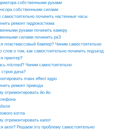
ариатора собственными руками
енсора собственными силами
ак самостоятельно починить настенные часы
лнить ремонт гидрокостюма
твенными руками починить камеру
твенными силами починить ps3
я пластмассовый бампер? Чиним самостоятельно
 слов о том, как самостоятельно починить подъезд
я принтер?
сь microsd? Чиним самостоятельно
 строя дача?
онтировать mass effect ядро
лнить ремонт привода
му отремонтировать йо йо
елефона
абеля
зового котла
му отремонтировать капот
я акпп? Решаем эту проблему самостоятельно