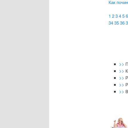
Как почи
1
2
3
4
5
6
34
35
36
3
>>
П
>>
К
>>
Р
>>
Р
>>
В