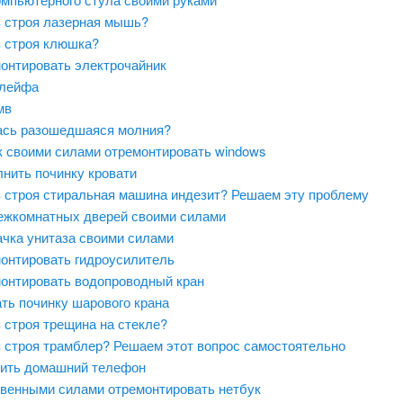
 строя лазерная мышь?
 строя клюшка?
монтировать электрочайник
шлейфа
мв
сь разошедшаяся молния?
ак своими силами отремонтировать windows
лнить починку кровати
 строя стиральная машина индезит? Решаем эту проблему
ежкомнатных дверей своими силами
ачка унитаза своими силами
монтировать гидроусилитель
монтировать водопроводный кран
ть починку шарового крана
 строя трещина на стекле?
 строя трамблер? Решаем этот вопрос самостоятельно
нить домашний телефон
твенными силами отремонтировать нетбук