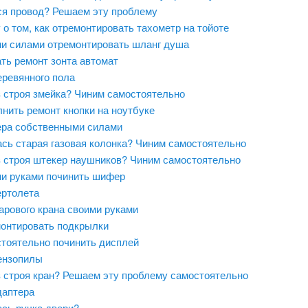
я провод? Решаем эту проблему
 о том, как отремонтировать тахометр на тойоте
ми силами отремонтировать шланг душа
ть ремонт зонта автомат
еревянного пола
 строя змейка? Чиним самостоятельно
нить ремонт кнопки на ноутбуке
ера собственными силами
сь старая газовая колонка? Чиним самостоятельно
 строя штекер наушников? Чиним самостоятельно
ми руками починить шифер
ертолета
арового крана своими руками
монтировать подкрылки
стоятельно починить дисплей
ензопилы
 строя кран? Решаем эту проблему самостоятельно
даптера
сь ручка двери?