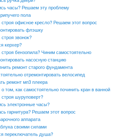
сь часы? Решаем эту проблему
крипучего пола
 строя офисное кресло? Решаем этот вопрос
монтировать флэшку
 строя звонок?
я керхер?
 строя бензопила? Чиним самостоятельно
монтировать насосную станцию
лнить ремонт старого фундамента
стоятельно отремонтировать велосипед
ать ремонт мп3 плеера
 о том, как самостоятельно починить кран в ванной
 строя шуруповерт?
сь электронные часы?
сь гарнитура? Решаем этот вопрос
варочного аппарата
аблука своими силами
я переключатель душа?