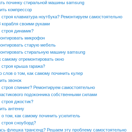
ать починку стиральной машины samsung
нить компрессор
 строя клавиатура ноутбука? Ремонтируем самостоятельно
3 корабля своими руками
 строя динамик?
монтировать микрофон
монтировать старую мебель
монтировать стиральную машину samsung
к самому отремонтировать окно
 строя крыша гаража?
 слов о том, как самому починить кулер
ить звонок
 строя спининг? Ремонтируем самостоятельно
ластикового подоконника собственными силами
 строя джостик?
ить антенну
 о том, как самому починить усилитель
 строя сноуборд?
сь флешка трансенд? Решаем эту проблему самостоятельно