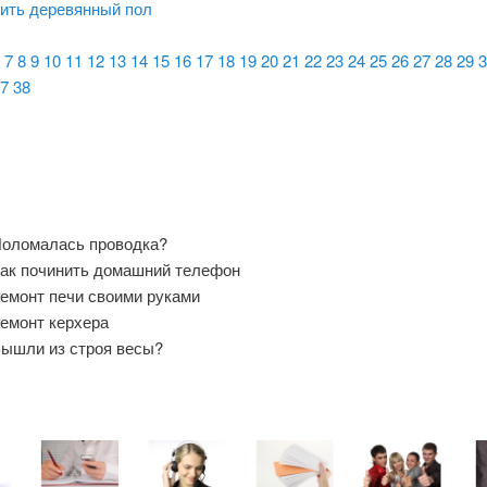
нить деревянный пол
7
8
9
10
11
12
13
14
15
16
17
18
19
20
21
22
23
24
25
26
27
28
29
3
7
38
оломалась проводка?
ак починить домашний телефон
емонт печи своими руками
емонт керхера
ышли из строя весы?